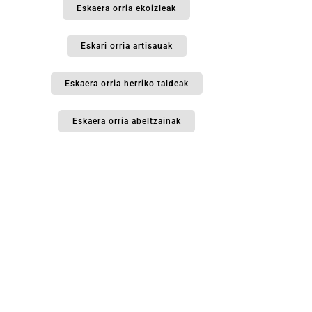
Eskaera orria ekoizleak
Eskari orria artisauak
Eskaera orria herriko taldeak
Eskaera orria abeltzainak