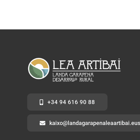
+34 94 616 90 88
kaixo@landagarapenaleaartibai.eu