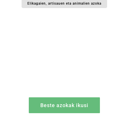
Elikagaien, artisauen eta animalien azoka
Beste azokak ikusi