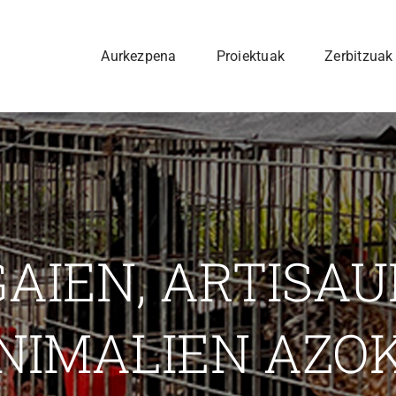
Aurkezpena
Proiektuak
Zerbitzuak
GAIEN, ARTISAU
NIMALIEN AZO