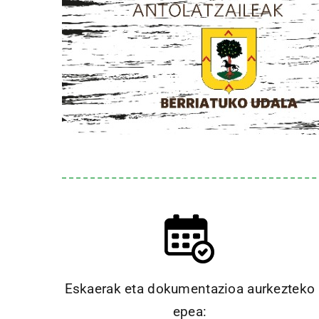
Eskaerak eta dokumentazioa aurkezteko
epea: