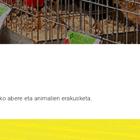
ko abere eta animalien erakusketa.