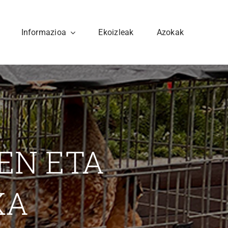
Informazioa
Ekoizleak
Azokak
EN ETA
KA